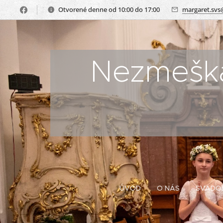
Otvorené denne od 10:00 do 17:00
margaret.svs
Nezmeškaj
ÚVOD
O NÁS
SVADO