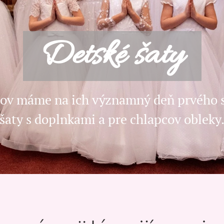
Detské šaty
cov máme na ich významný deň prvého 
šaty s doplnkami a pre chlapcov obleky