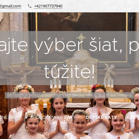
@gmail.com
+421907737940
te výber šiat, 
túžite!
0d 1.1.2026 je skúšanie svadobných šiat spoplatnené sumou 10 eur. 1 hodina.
BNÉ ŠATY
SPOLOČENSKÉ ŠATY
DETSKÉ ŠATY
KON