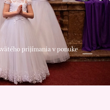
svätého prijímania v ponuke
.